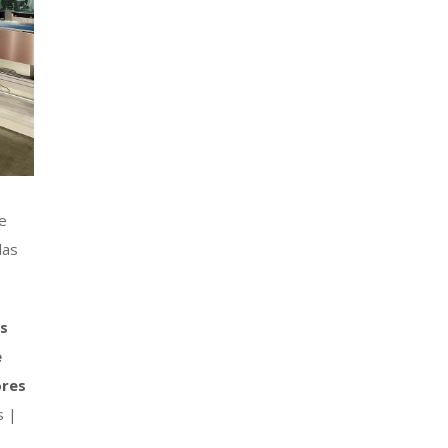
e
las
s
e
ores
s |