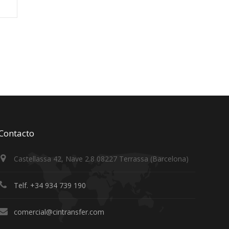
Contacto
Castellassa 42, Nave 2.8 08227 Terrassa (Barcelona)
Telf. +34 934 739 190
comercial@cintransfer.com