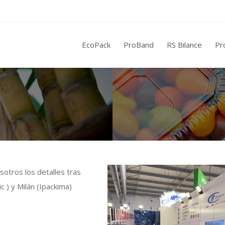
EcoPack
ProBand
RS Bilance
Pr
otros los detalles tras
ic ) y Milán (Ipackima)