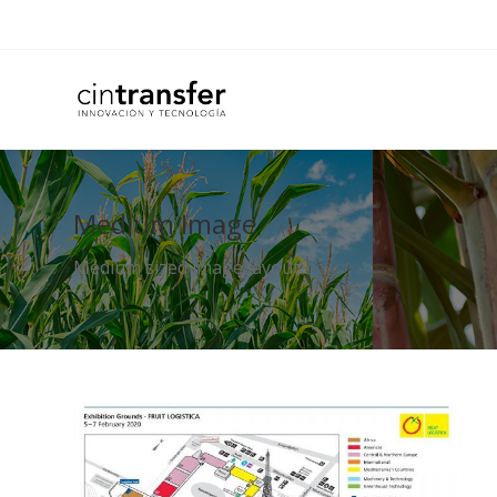
Medium Image
Medium sized image layout.